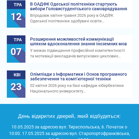
В ОАДФК Одеської політехніки стартують
ТРА
вибори Головистудентського самоврядування
12
Впродовж квітня-травня 2026 року в ОАДФК
Одеської політехніки здобувачі освіти…
Розширення можливостей коммунікації
ТРА
шляхом вдосконалення знання іноземних мов
07
У межах підвищення професійної компетентності
та мотивації викладачів випускових циклових…
Олімпіади з Інформатики і Основ програмного
КВІ
забезпечення та комп’ютерної техніки
23
02 квітня 2026 року на базі кафедри кібербезпеки
Національного університету…
День відкритих дверей, який відбудеться:
10.05.2025 за адресою вул. Тираспольська, 6. Початок о
10:00. 17.05.2025 за адресою вул. Старопортофранківська,