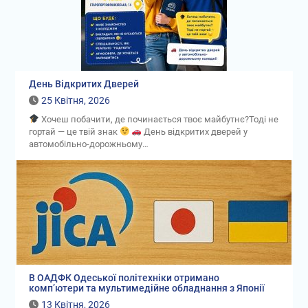
День Відкритих Дверей
25 Квітня, 2026
Хочеш побачити, де починається твоє майбутнє?Тоді не
гортай — це твій знак
День відкритих дверей у
автомобільно-дорожньому…
В ОАДФК Одеської політехніки отримано
комп’ютери та мультимедійне обладнання з Японії
13 Квітня, 2026