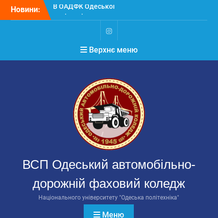
Головистудентського
Перейти
Новини:
самоврядування
до
РЕЗУЛЬТАТИ ВИБОРІВ
вмісту
ГОЛОВИ
Instagram
СТУДЕНТСЬКОГО
Верхнє меню
САМОВРЯДУВАННЯ
ОАДФК Одеської
політехніки 2026
ОАДФК Одеської
політехніки на
міжнародному конкурсі
студентів-автомеханіків
ВСП Одеський автомобільно-
дорожній фаховий коледж
Національного університету "Одеська політехніка"
Меню