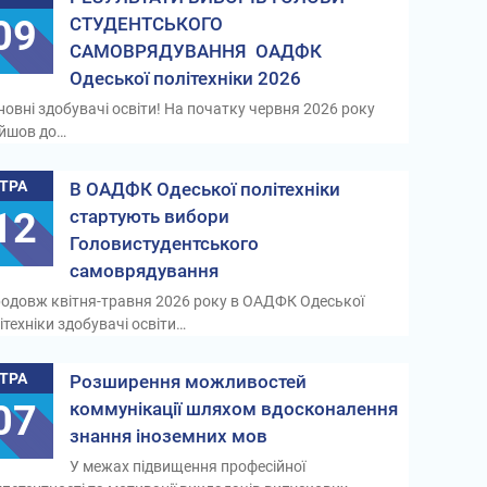
09
СТУДЕНТСЬКОГО
САМОВРЯДУВАННЯ ОАДФК
Одеської політехніки 2026
овні здобувачі освіти! На початку червня 2026 року
ійшов до…
ТРА
В ОАДФК Одеської політехніки
12
стартують вибори
Головистудентського
самоврядування
одовж квітня-травня 2026 року в ОАДФК Одеської
ітехніки здобувачі освіти…
ТРА
Розширення можливостей
07
коммунікації шляхом вдосконалення
знання іноземних мов
У межах підвищення професійної