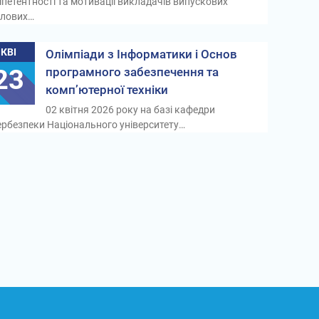
петентності та мотивації викладачів випускових
лових…
КВІ
Олімпіади з Інформатики і Основ
23
програмного забезпечення та
комп’ютерної техніки
02 квітня 2026 року на базі кафедри
ербезпеки Національного університету…