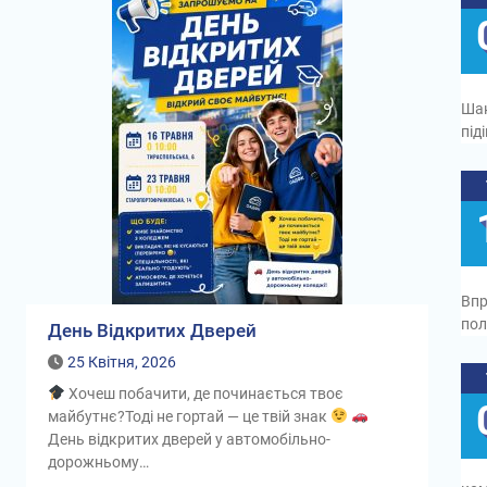
Шан
під
Впр
пол
День Відкритих Дверей
25 Квітня, 2026
Хочеш побачити, де починається твоє
майбутнє?Тоді не гортай — це твій знак
День відкритих дверей у автомобільно-
дорожньому…