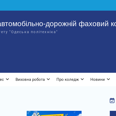
втомобільно-дорожній фаховий к
ету "Одеська політехніка"
ес
Виховна робота
Про коледж
Новини