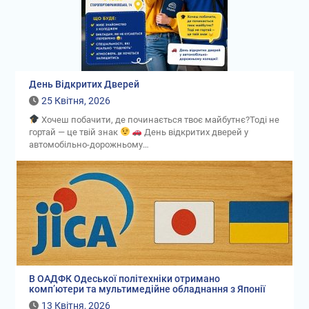
День Відкритих Дверей
25 Квітня, 2026
Хочеш побачити, де починається твоє майбутнє?Тоді не
гортай — це твій знак
День відкритих дверей у
автомобільно-дорожньому…
В ОАДФК Одеської політехніки отримано
комп’ютери та мультимедійне обладнання з Японії
13 Квітня, 2026