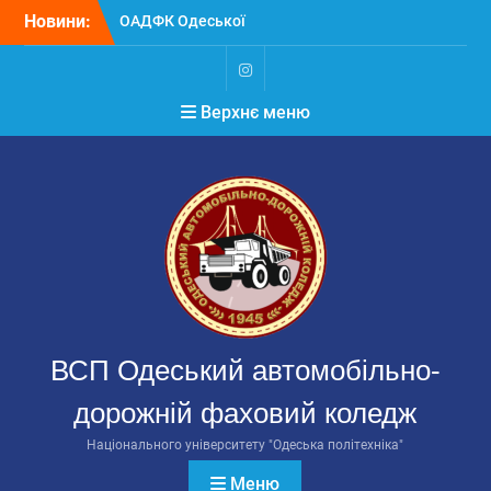
Перейти
Новини:
ОАДФК Одеської
до
політехніки на
вмісту
міжнародному конкурсі
студентів-автомеханіків
Instagram
Верхнє меню
В ОАДФК Одеської
політехніки стартують
вибори
Головистудентського
самоврядування
РЕЗУЛЬТАТИ ВИБОРІВ
ГОЛОВИ
СТУДЕНТСЬКОГО
САМОВРЯДУВАННЯ
ОАДФК Одеської
політехніки 2026
ВСП Одеський автомобільно-
дорожній фаховий коледж
Національного університету "Одеська політехніка"
Меню