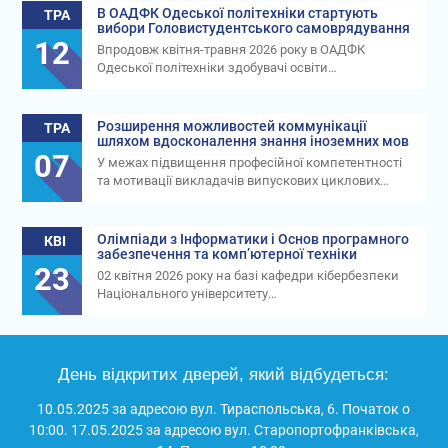
В ОАДФК Одеської політехніки стартують
ТРА
вибори Головистудентського самоврядування
12
Впродовж квітня-травня 2026 року в ОАДФК
Одеської політехніки здобувачі освіти…
Розширення можливостей коммунікації
ТРА
шляхом вдосконалення знання іноземних мов
07
У межах підвищення професійної компетентності
та мотивації викладачів випускових циклових…
Олімпіади з Інформатики і Основ програмного
КВІ
забезпечення та комп’ютерної техніки
23
02 квітня 2026 року на базі кафедри кібербезпеки
Національного університету…
День відкритих дверей, який відбудеться:
10.05.2025 за адресою вул. Тираспольська, 6. Початок о
10:00. 17.05.2025 за адресою вул. Старопортофранківська,