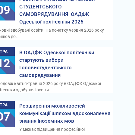
09
СТУДЕНТСЬКОГО
САМОВРЯДУВАННЯ ОАДФК
Одеської політехніки 2026
овні здобувачі освіти! На початку червня 2026 року
ійшов до…
ТРА
В ОАДФК Одеської політехніки
12
стартують вибори
Головистудентського
самоврядування
одовж квітня-травня 2026 року в ОАДФК Одеської
ітехніки здобувачі освіти…
ТРА
Розширення можливостей
07
коммунікації шляхом вдосконалення
знання іноземних мов
У межах підвищення професійної