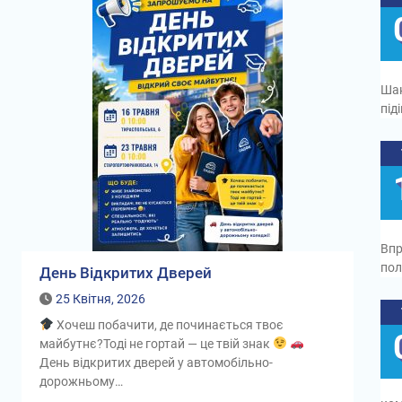
Шан
під
Впр
пол
День Відкритих Дверей
25 Квітня, 2026
Хочеш побачити, де починається твоє
майбутнє?Тоді не гортай — це твій знак
День відкритих дверей у автомобільно-
дорожньому…