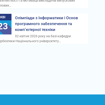
петентності та мотивації викладачів випускових
лових…
КВІ
Олімпіади з Інформатики і Основ
23
програмного забезпечення та
комп’ютерної техніки
02 квітня 2026 року на базі кафедри
ербезпеки Національного університету…