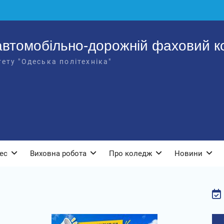
втомобільно-дорожній фаховий к
ету "Одеська політехніка"
ес
Виховна робота
Про коледж
Новини