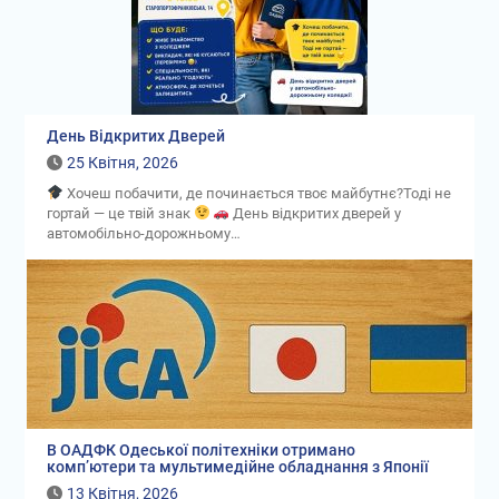
День Відкритих Дверей
25 Квітня, 2026
Хочеш побачити, де починається твоє майбутнє?Тоді не
гортай — це твій знак
День відкритих дверей у
автомобільно-дорожньому…
В ОАДФК Одеської політехніки отримано
комп’ютери та мультимедійне обладнання з Японії
13 Квітня, 2026