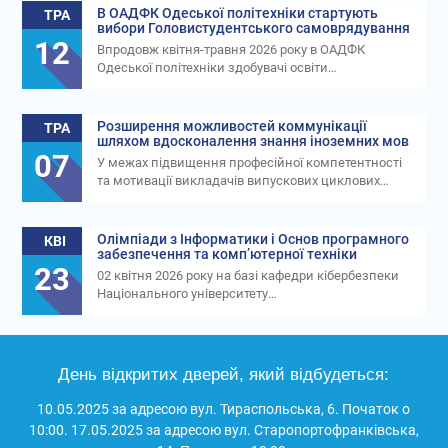
В ОАДФК Одеської політехніки стартують
ТРА
вибори Головистудентського самоврядування
12
Впродовж квітня-травня 2026 року в ОАДФК
Одеської політехніки здобувачі освіти…
Розширення можливостей коммунікації
ТРА
шляхом вдосконалення знання іноземних мов
07
У межах підвищення професійної компетентності
та мотивації викладачів випускових циклових…
Олімпіади з Інформатики і Основ програмного
КВІ
забезпечення та комп’ютерної техніки
23
02 квітня 2026 року на базі кафедри кібербезпеки
Національного університету…
День відкритих дверей, який відбудеться:
10.05.2025 за адресою вул. Тираспольська, 6. Початок о
10:00. 17.05.2025 за адресою вул. Старопортофранківська,