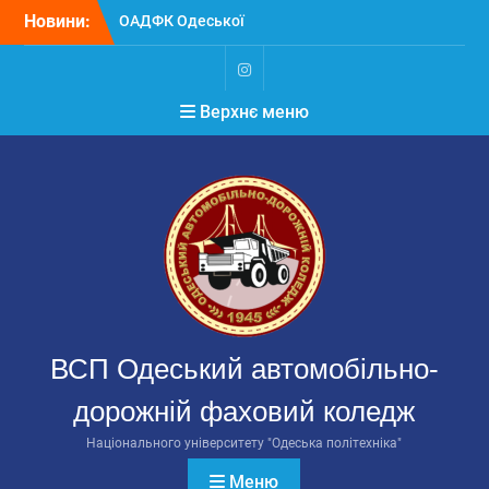
Перейти
Новини:
ОАДФК Одеської
до
політехніки на
вмісту
міжнародному конкурсі
студентів-автомеханіків
Instagram
Верхнє меню
В ОАДФК Одеської
політехніки стартують
вибори
Головистудентського
самоврядування
РЕЗУЛЬТАТИ ВИБОРІВ
ГОЛОВИ
СТУДЕНТСЬКОГО
САМОВРЯДУВАННЯ
ОАДФК Одеської
політехніки 2026
ВСП Одеський автомобільно-
дорожній фаховий коледж
Національного університету "Одеська політехніка"
Меню