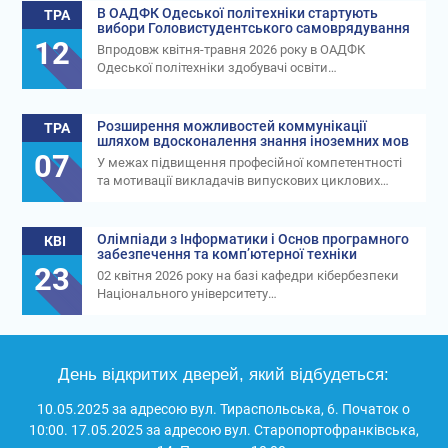
В ОАДФК Одеської політехніки стартують
ТРА
вибори Головистудентського самоврядування
12
Впродовж квітня-травня 2026 року в ОАДФК
Одеської політехніки здобувачі освіти…
Розширення можливостей коммунікації
ТРА
шляхом вдосконалення знання іноземних мов
07
У межах підвищення професійної компетентності
та мотивації викладачів випускових циклових…
Олімпіади з Інформатики і Основ програмного
КВІ
забезпечення та комп’ютерної техніки
23
02 квітня 2026 року на базі кафедри кібербезпеки
Національного університету…
День відкритих дверей, який відбудеться:
10.05.2025 за адресою вул. Тираспольська, 6. Початок о
10:00. 17.05.2025 за адресою вул. Старопортофранківська,