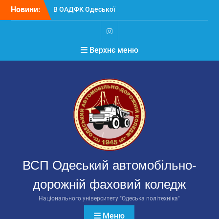
Перейти
Новини:
В ОАДФК Одеської
до
політехніки стартують
вмісту
вибори
Головистудентського
Instagram
Верхнє меню
самоврядування
РЕЗУЛЬТАТИ ВИБОРІВ
ГОЛОВИ
СТУДЕНТСЬКОГО
САМОВРЯДУВАННЯ
ОАДФК Одеської
політехніки 2026
ОАДФК Одеської
політехніки на
міжнародному конкурсі
студентів-автомеханіків
ВСП Одеський автомобільно-
дорожній фаховий коледж
Національного університету "Одеська політехніка"
Меню