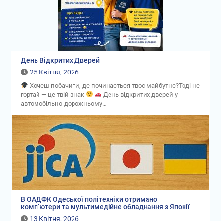
День Відкритих Дверей
25 Квітня, 2026
Хочеш побачити, де починається твоє майбутнє?Тоді не
гортай — це твій знак
День відкритих дверей у
автомобільно-дорожньому…
В ОАДФК Одеської політехніки отримано
комп’ютери та мультимедійне обладнання з Японії
13 Квітня, 2026