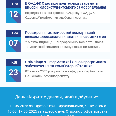
В ОАДФК Одеської політехніки стартують
ТРА
вибори Головистудентського самоврядування
12
Впродовж квітня-травня 2026 року в ОАДФК
Одеської політехніки здобувачі освіти…
Розширення можливостей коммунікації
ТРА
шляхом вдосконалення знання іноземних мов
07
У межах підвищення професійної компетентності
та мотивації викладачів випускових циклових…
Олімпіади з Інформатики і Основ програмного
КВІ
забезпечення та комп’ютерної техніки
23
02 квітня 2026 року на базі кафедри кібербезпеки
Національного університету…
День відкритих дверей, який відбудеться:
10.05.2025 за адресою вул. Тираспольська, 6. Початок о
10:00. 17.05.2025 за адресою вул. Старопортофранківська,