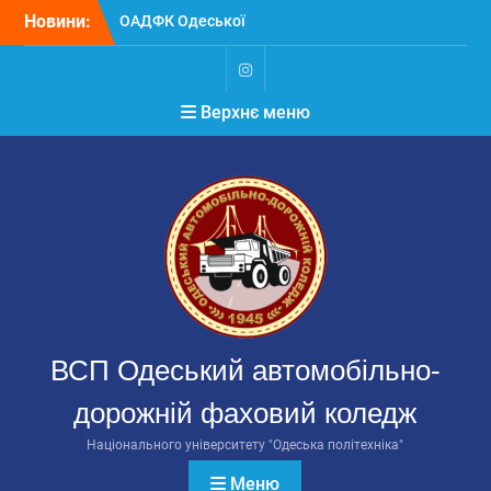
Перейти
Новини:
ОАДФК Одеської
до
політехніки на
вмісту
міжнародному конкурсі
студентів-автомеханіків
Instagram
Верхнє меню
В ОАДФК Одеської
політехніки стартують
вибори
Головистудентського
самоврядування
РЕЗУЛЬТАТИ ВИБОРІВ
ГОЛОВИ
СТУДЕНТСЬКОГО
САМОВРЯДУВАННЯ
ОАДФК Одеської
політехніки 2026
ВСП Одеський автомобільно-
дорожній фаховий коледж
Національного університету "Одеська політехніка"
Меню