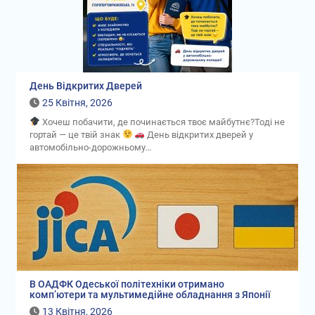
День Відкритих Дверей
25 Квітня, 2026
Хочеш побачити, де починається твоє майбутнє?Тоді не
гортай — це твій знак
День відкритих дверей у
автомобільно-дорожньому…
В ОАДФК Одеської політехніки отримано
комп’ютери та мультимедійне обладнання з Японії
13 Квітня, 2026